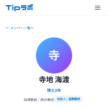
← メンバー一覧へ
寺
寺地 海渡
博士2年
社会人・長期履修
指導教員：桝井教授