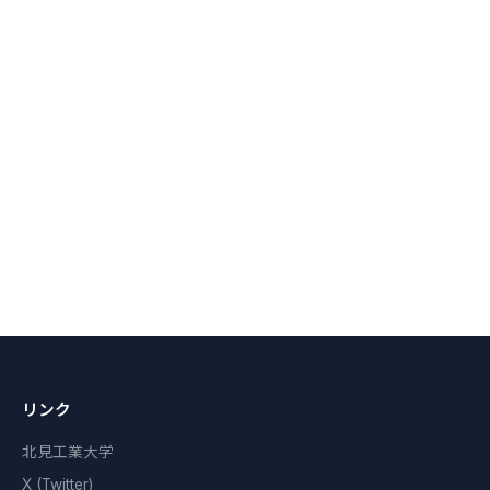
リンク
北見工業大学
X (Twitter)