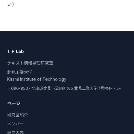
い）
TiP Lab
テキスト情報処理研究室
北見工業大学
Kitami Institute of Technology
〒090-8507 北海道北見市公園町165 北見工業大学 1号棟4F・5F
ページ
研究室紹介
メンバー
研究内容